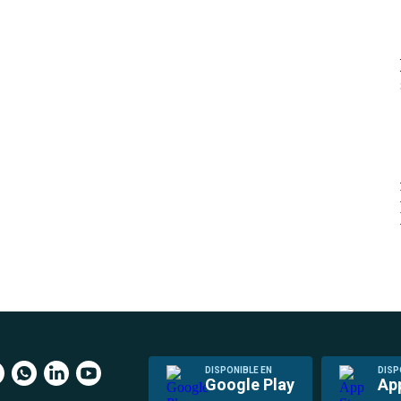
DISPONIBLE EN
DISP
Google Play
Ap