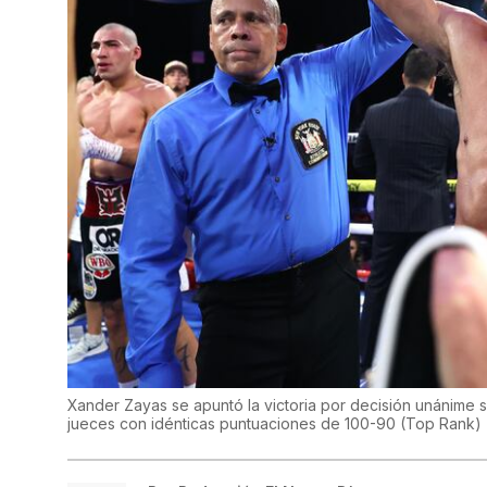
Xander Zayas se apuntó la victoria por decisión unánime s
jueces con idénticas puntuaciones de 100-90
(
Top Rank
)