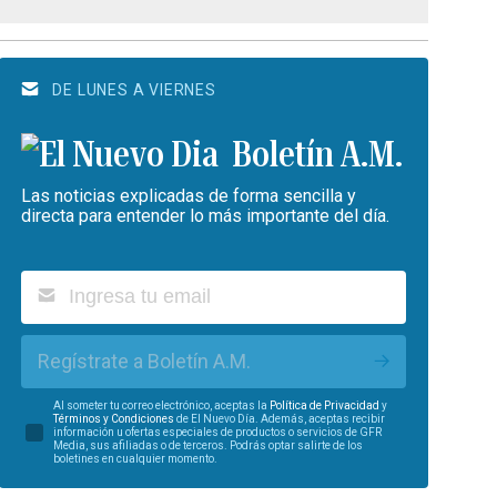
DE LUNES A VIERNES
Boletín A.M.
Las noticias explicadas de forma sencilla y
directa para entender lo más importante del día.
Regístrate a Boletín A.M.
Al someter tu correo electrónico, aceptas la
Política de Privacidad
y
Términos y Condiciones
de El Nuevo Día. Además, aceptas recibir
información u ofertas especiales de productos o servicios de GFR
Media, sus afiliadas o de terceros. Podrás optar salirte de los
boletines en cualquier momento.