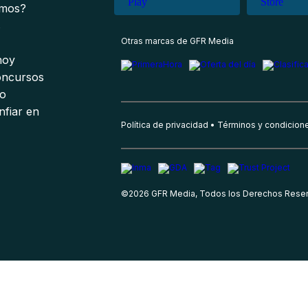
omos?
s
Otras marcas de GFR Media
 hoy
oncursos
io
nfiar en
Política de privacidad
Términos y condicion
©
2026
GFR Media, Todos los Derechos Rese