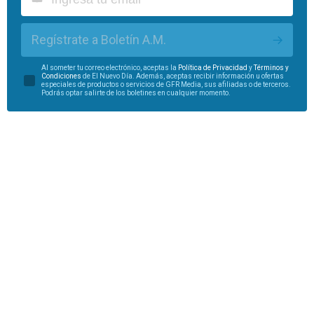
Regístrate a Boletín A.M.
Al someter tu correo electrónico, aceptas la
Política de Privacidad
y
Términos y
Condiciones
de El Nuevo Día. Además, aceptas recibir información u ofertas
especiales de productos o servicios de GFR Media, sus afiliadas o de terceros.
Podrás optar salirte de los boletines en cualquier momento.