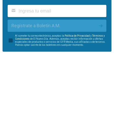
Regístrate a Boletín A.M.
Al someter tu correo electrónico, aceptas la
Política de Privacidad
y
Términos y
Condiciones
de El Nuevo Día. Además, aceptas recibir información u ofertas
especiales de productos o servicios de GFR Media, sus afiliadas o de terceros.
Podrás optar salirte de los boletines en cualquier momento.