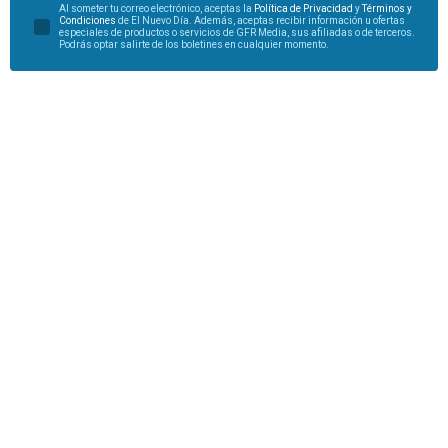
Al someter tu correo electrónico, aceptas la
Política de Privacidad
y
Términos y
Condiciones
de El Nuevo Día. Además, aceptas recibir información u ofertas
especiales de productos o servicios de GFR Media, sus afiliadas o de terceros.
Podrás optar salirte de los boletines en cualquier momento.