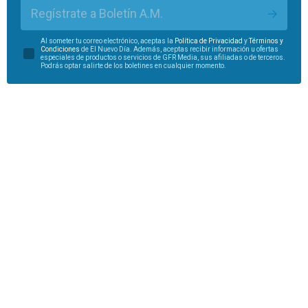
Regístrate a Boletín A.M.
Al someter tu correo electrónico, aceptas la
Política de Privacidad
y
Términos y
Condiciones
de El Nuevo Día. Además, aceptas recibir información u ofertas
especiales de productos o servicios de GFR Media, sus afiliadas o de terceros.
Podrás optar salirte de los boletines en cualquier momento.