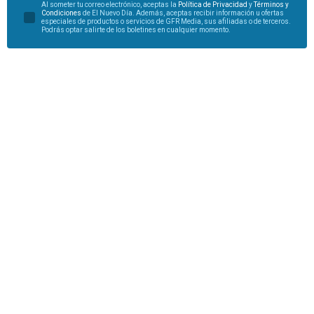
Al someter tu correo electrónico, aceptas la
Política de Privacidad
y
Términos y
Condiciones
de El Nuevo Día. Además, aceptas recibir información u ofertas
especiales de productos o servicios de GFR Media, sus afiliadas o de terceros.
Podrás optar salirte de los boletines en cualquier momento.