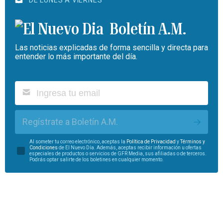
DE LUNES A VIERNES
Boletín A.M.
Las noticias explicadas de forma sencilla y directa para
entender lo más importante del día.
Regístrate a Boletín A.M.
Al someter tu correo electrónico, aceptas la
Política de Privacidad
y
Términos y
Condiciones
de El Nuevo Día. Además, aceptas recibir información u ofertas
especiales de productos o servicios de GFR Media, sus afiliadas o de terceros.
Podrás optar salirte de los boletines en cualquier momento.