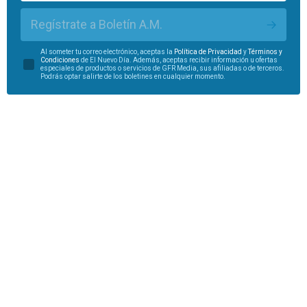
Regístrate a Boletín A.M.
Al someter tu correo electrónico, aceptas la
Política de Privacidad
y
Términos y
Condiciones
de El Nuevo Día. Además, aceptas recibir información u ofertas
especiales de productos o servicios de GFR Media, sus afiliadas o de terceros.
Podrás optar salirte de los boletines en cualquier momento.