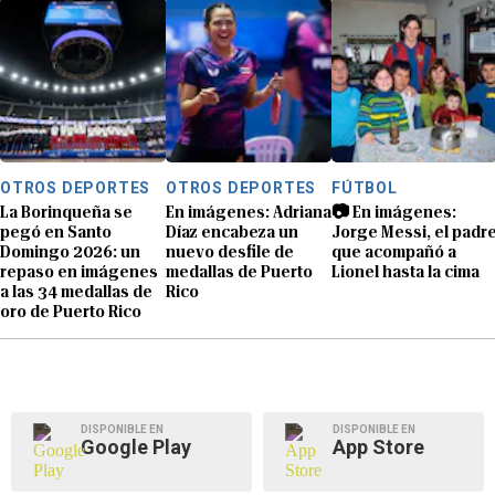
OTROS DEPORTES
OTROS DEPORTES
FÚTBOL
La Borinqueña se
En imágenes: Adriana
📷 En imágenes:
pegó en Santo
Díaz encabeza un
Jorge Messi, el padr
Domingo 2026: un
nuevo desfile de
que acompañó a
repaso en imágenes
medallas de Puerto
Lionel hasta la cima
a las 34 medallas de
Rico
oro de Puerto Rico
DISPONIBLE EN
DISPONIBLE EN
Google Play
App Store