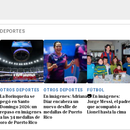
DEPORTES
OTROS DEPORTES
OTROS DEPORTES
FÚTBOL
La Borinqueña se
En imágenes: Adriana
📷 En imágenes:
pegó en Santo
Díaz encabeza un
Jorge Messi, el padr
Domingo 2026: un
nuevo desfile de
que acompañó a
repaso en imágenes
medallas de Puerto
Lionel hasta la cima
a las 34 medallas de
Rico
oro de Puerto Rico