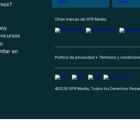
omos?
s
Otras marcas de GFR Media
 hoy
oncursos
io
nfiar en
Política de privacidad
Términos y condicion
©
2026
GFR Media, Todos los Derechos Rese