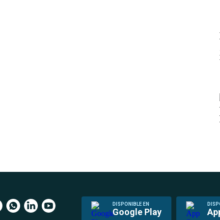
DISPONIBLE EN
DISP
Google Play
Ap