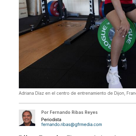
Adriana Díaz en el centro de entrenamiento de Dijon, Fran
Por
Fernando Ribas Reyes
Periodista
fernando.ribas@gfrmedia.com