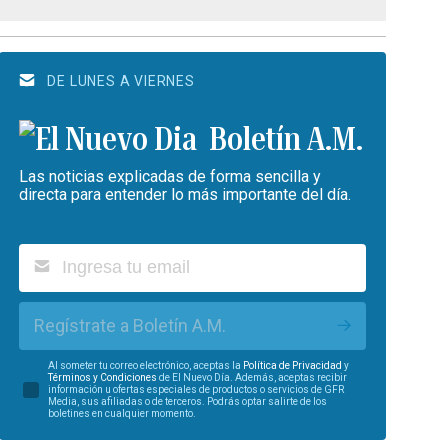
DE LUNES A VIERNES
Boletín A.M.
Las noticias explicadas de forma sencilla y
directa para entender lo más importante del día.
Regístrate a Boletín A.M.
Al someter tu correo electrónico, aceptas la
Política de Privacidad
y
Términos y Condiciones
de El Nuevo Día. Además, aceptas recibir
información u ofertas especiales de productos o servicios de GFR
Media, sus afiliadas o de terceros. Podrás optar salirte de los
boletines en cualquier momento.