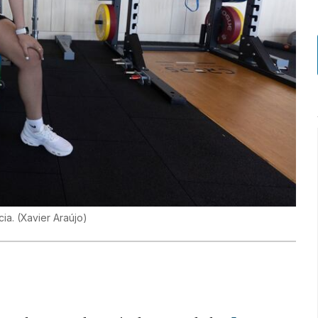
cia.
(
Xavier Araújo
)