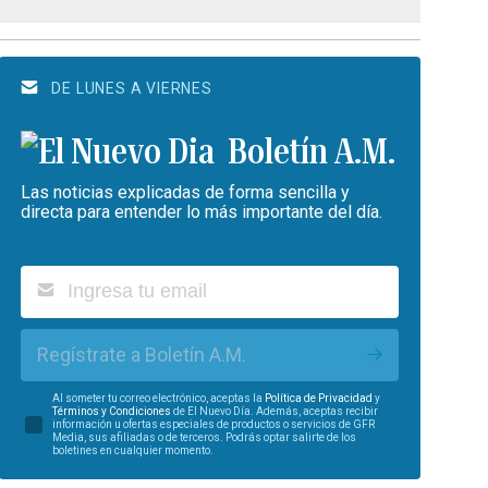
DE LUNES A VIERNES
Boletín A.M.
Las noticias explicadas de forma sencilla y
directa para entender lo más importante del día.
Regístrate a Boletín A.M.
Al someter tu correo electrónico, aceptas la
Política de Privacidad
y
Términos y Condiciones
de El Nuevo Día. Además, aceptas recibir
información u ofertas especiales de productos o servicios de GFR
Media, sus afiliadas o de terceros. Podrás optar salirte de los
boletines en cualquier momento.