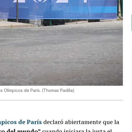
os Olímpicos de París.
(
Thomas Padilla
)
picos de París
declaró abiertamente que la
uro del mundo”
cuando iniciara la justa el