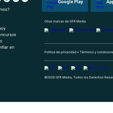
Google Play
Ap
omos?
s
Otras marcas de GFR Media
 hoy
oncursos
io
nfiar en
Política de privacidad
Términos y condicion
©
2026
GFR Media, Todos los Derechos Rese