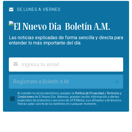
DE LUNES A VIERNES
Boletín A.M.
Las noticias explicadas de forma sencilla y directa para
entender lo más importante del día.
Regístrate a Boletín A.M.
Al someter tu correo electrónico, aceptas la
Política de Privacidad
y
Términos y
Condiciones
de El Nuevo Día. Además, aceptas recibir información u ofertas
especiales de productos o servicios de GFR Media, sus afiliadas o de terceros.
Podrás optar salirte de los boletines en cualquier momento.