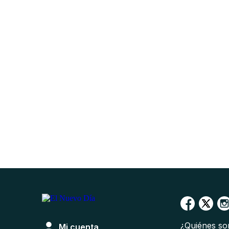
¿Quiénes s
Mi cuenta