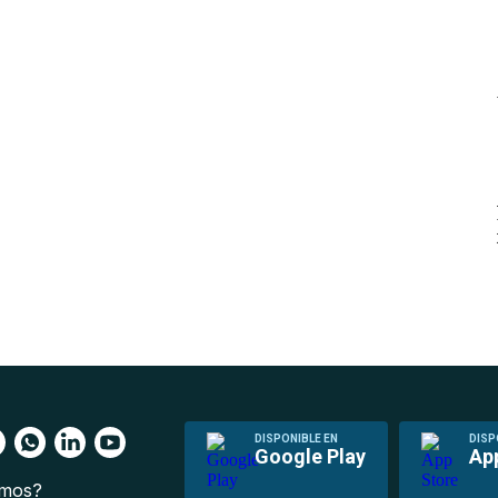
DISPONIBLE EN
DISP
Google Play
Ap
omos?