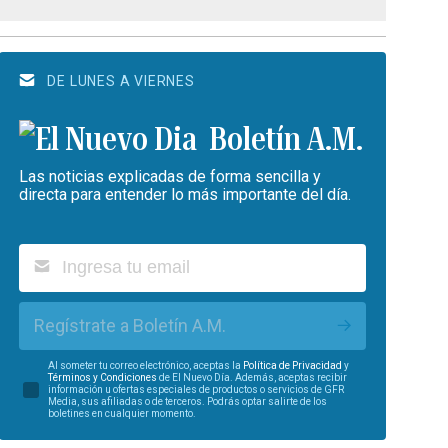
DE LUNES A VIERNES
Boletín A.M.
Las noticias explicadas de forma sencilla y
directa para entender lo más importante del día.
Regístrate a Boletín A.M.
Al someter tu correo electrónico, aceptas la
Política de Privacidad
y
Términos y Condiciones
de El Nuevo Día. Además, aceptas recibir
información u ofertas especiales de productos o servicios de GFR
Media, sus afiliadas o de terceros. Podrás optar salirte de los
boletines en cualquier momento.