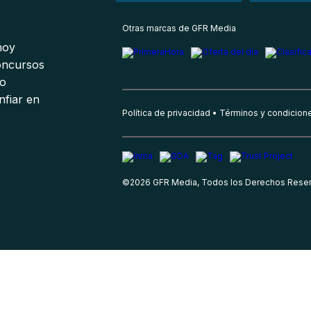
s
Otras marcas de GFR Media
 hoy
oncursos
io
nfiar en
Política de privacidad
Términos y condicion
©
2026
GFR Media, Todos los Derechos Rese