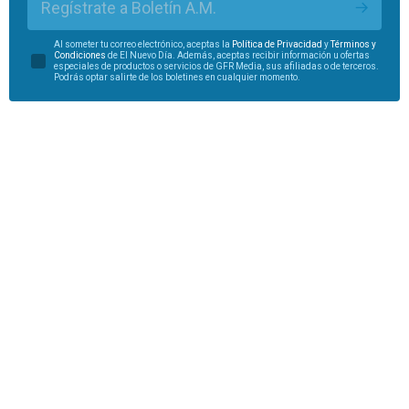
Regístrate a Boletín A.M.
Al someter tu correo electrónico, aceptas la
Política de Privacidad
y
Términos y
Condiciones
de El Nuevo Día. Además, aceptas recibir información u ofertas
especiales de productos o servicios de GFR Media, sus afiliadas o de terceros.
Podrás optar salirte de los boletines en cualquier momento.