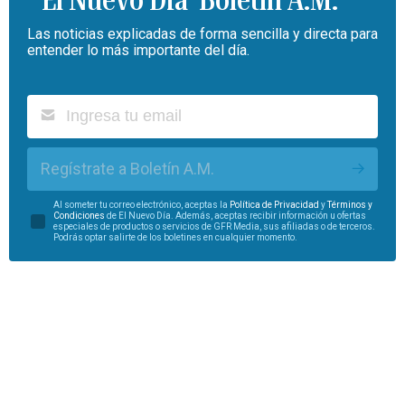
Las noticias explicadas de forma sencilla y directa para
entender lo más importante del día.
Regístrate a Boletín A.M.
Al someter tu correo electrónico, aceptas la
Política de Privacidad
y
Términos y
Condiciones
de El Nuevo Día. Además, aceptas recibir información u ofertas
especiales de productos o servicios de GFR Media, sus afiliadas o de terceros.
Podrás optar salirte de los boletines en cualquier momento.