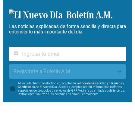
Boletín A.M.
Las noticias explicadas de forma sencilla y directa para
entender lo más importante del día.
Regístrate a Boletín A.M.
Al someter tu correo electrónico, aceptas la
Política de Privacidad
y
Términos y
Condiciones
de El Nuevo Día. Además, aceptas recibir información u ofertas
especiales de productos o servicios de GFR Media, sus afiliadas o de terceros.
Podrás optar salirte de los boletines en cualquier momento.