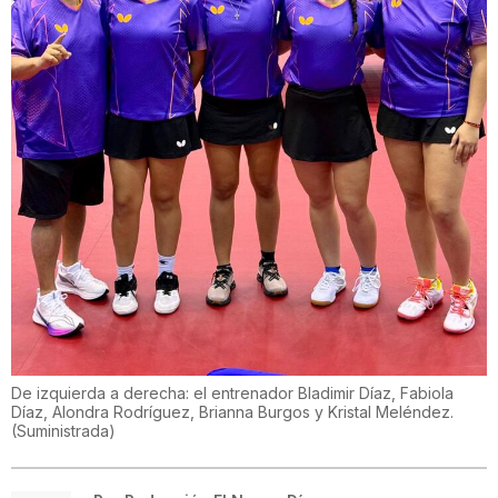
De izquierda a derecha: el entrenador Bladimir Díaz, Fabiola
Díaz, Alondra Rodríguez, Brianna Burgos y Kristal Meléndez.
(
Suministrada
)