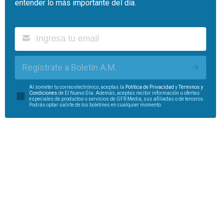
entender lo más importante del día.
Regístrate a Boletín A.M.
Al someter tu correo electrónico, aceptas la
Política de Privacidad
y
Términos y
Condiciones
de El Nuevo Día. Además, aceptas recibir información u ofertas
especiales de productos o servicios de GFR Media, sus afiliadas o de terceros.
Podrás optar salirte de los boletines en cualquier momento.