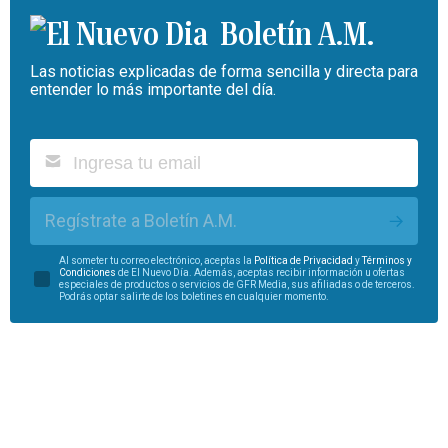
Boletín A.M.
Las noticias explicadas de forma sencilla y directa para
entender lo más importante del día.
Regístrate a Boletín A.M.
Al someter tu correo electrónico, aceptas la
Política de Privacidad
y
Términos y
Condiciones
de El Nuevo Día. Además, aceptas recibir información u ofertas
especiales de productos o servicios de GFR Media, sus afiliadas o de terceros.
Podrás optar salirte de los boletines en cualquier momento.