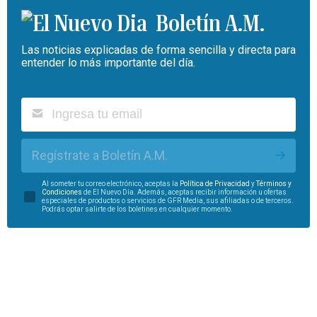
Boletín A.M.
Las noticias explicadas de forma sencilla y directa para
entender lo más importante del día.
Regístrate a Boletín A.M.
Al someter tu correo electrónico, aceptas la
Política de Privacidad
y
Términos y
Condiciones
de El Nuevo Día. Además, aceptas recibir información u ofertas
especiales de productos o servicios de GFR Media, sus afiliadas o de terceros.
Podrás optar salirte de los boletines en cualquier momento.