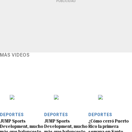
PUBLICIDAD
MÁS VIDEOS
DEPORTES
DEPORTES
DEPORTES
JUMP Sports
JUMP Sports
¿Cómo cerró Puerto
Development, mucho
Development, mucho
Rico la primera
más que baloncesto
más que baloncesto
semana en Santo