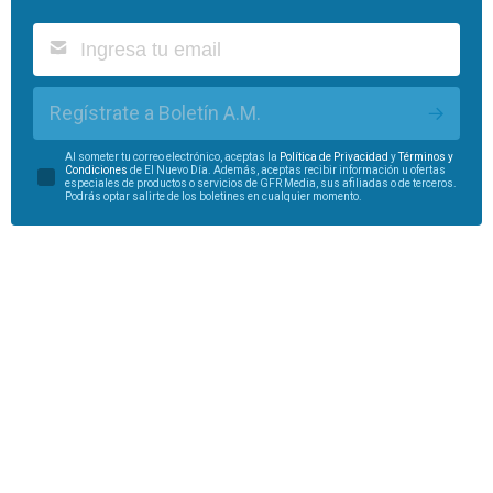
Regístrate a Boletín A.M.
Al someter tu correo electrónico, aceptas la
Política de Privacidad
y
Términos y
Condiciones
de El Nuevo Día. Además, aceptas recibir información u ofertas
especiales de productos o servicios de GFR Media, sus afiliadas o de terceros.
Podrás optar salirte de los boletines en cualquier momento.