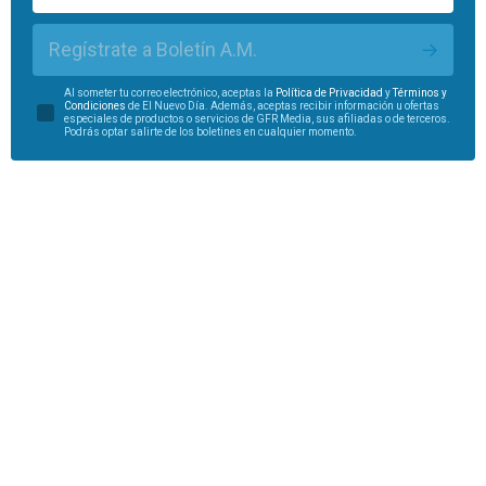
Regístrate a Boletín A.M.
Al someter tu correo electrónico, aceptas la
Política de Privacidad
y
Términos y
Condiciones
de El Nuevo Día. Además, aceptas recibir información u ofertas
especiales de productos o servicios de GFR Media, sus afiliadas o de terceros.
Podrás optar salirte de los boletines en cualquier momento.