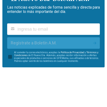
Las noticias explicadas de forma sencilla y directa para
entender lo más importante del día.
Regístrate a Boletín A.M.
Al someter tu correo electrónico, aceptas la
Política de Privacidad
y
Términos y
Condiciones
de El Nuevo Día. Además, aceptas recibir información u ofertas
especiales de productos o servicios de GFR Media, sus afiliadas o de terceros.
Podrás optar salirte de los boletines en cualquier momento.