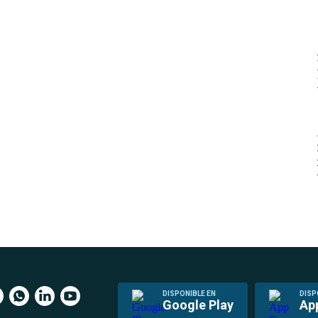
DISPONIBLE EN
DISP
Google Play
Ap