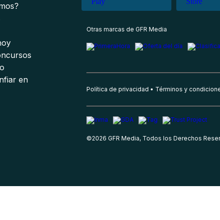
omos?
s
Otras marcas de GFR Media
 hoy
oncursos
io
nfiar en
Política de privacidad
Términos y condicion
©
2026
GFR Media, Todos los Derechos Rese