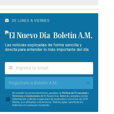
DE LUNES A VIERNES
Boletín A.M.
Las noticias explicadas de forma sencilla y
directa para entender lo más importante del día.
Regístrate a Boletín A.M.
Al someter tu correo electrónico, aceptas la
Política de Privacidad
y
Términos y Condiciones
de El Nuevo Día. Además, aceptas recibir
información u ofertas especiales de productos o servicios de GFR
Media, sus afiliadas o de terceros. Podrás optar salirte de los
boletines en cualquier momento.