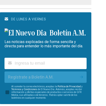
DE LUNES A VIERNES
Boletín A.M.
Las noticias explicadas de forma sencilla y
directa para entender lo más importante del día.
Regístrate a Boletín A.M.
Al someter tu correo electrónico, aceptas la
Política de Privacidad
y
Términos y Condiciones
de El Nuevo Día. Además, aceptas recibir
información u ofertas especiales de productos o servicios de GFR
Media, sus afiliadas o de terceros. Podrás optar salirte de los
boletines en cualquier momento.