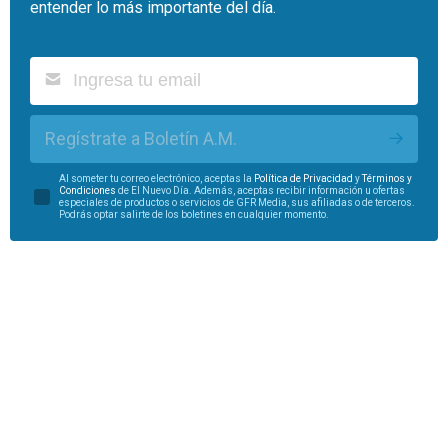
entender lo más importante del día.
Regístrate a Boletín A.M.
Al someter tu correo electrónico, aceptas la
Política de Privacidad
y
Términos y
Condiciones
de El Nuevo Día. Además, aceptas recibir información u ofertas
especiales de productos o servicios de GFR Media, sus afiliadas o de terceros.
Podrás optar salirte de los boletines en cualquier momento.