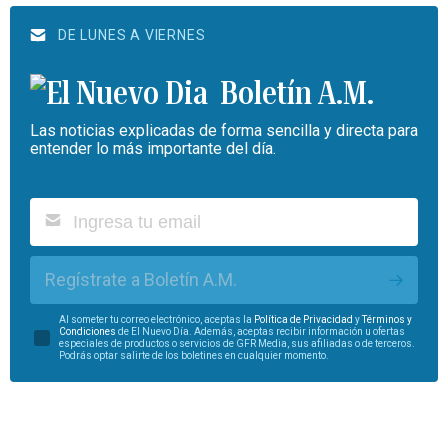
DE LUNES A VIERNES
Boletín A.M.
Las noticias explicadas de forma sencilla y directa para
entender lo más importante del día.
Regístrate a Boletín A.M.
Al someter tu correo electrónico, aceptas la
Política de Privacidad
y
Términos y
Condiciones
de El Nuevo Día. Además, aceptas recibir información u ofertas
especiales de productos o servicios de GFR Media, sus afiliadas o de terceros.
Podrás optar salirte de los boletines en cualquier momento.