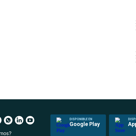
DISPONIBLE EN
DISP
Google Play
Ap
omos?