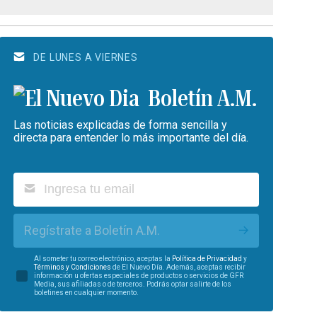
DE LUNES A VIERNES
Boletín A.M.
Las noticias explicadas de forma sencilla y
directa para entender lo más importante del día.
Regístrate a Boletín A.M.
Al someter tu correo electrónico, aceptas la
Política de Privacidad
y
Términos y Condiciones
de El Nuevo Día. Además, aceptas recibir
información u ofertas especiales de productos o servicios de GFR
Media, sus afiliadas o de terceros. Podrás optar salirte de los
boletines en cualquier momento.