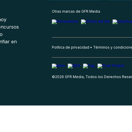
s
Otras marcas de GFR Media
 hoy
oncursos
io
nfiar en
Política de privacidad
Términos y condicion
©
2026
GFR Media, Todos los Derechos Rese