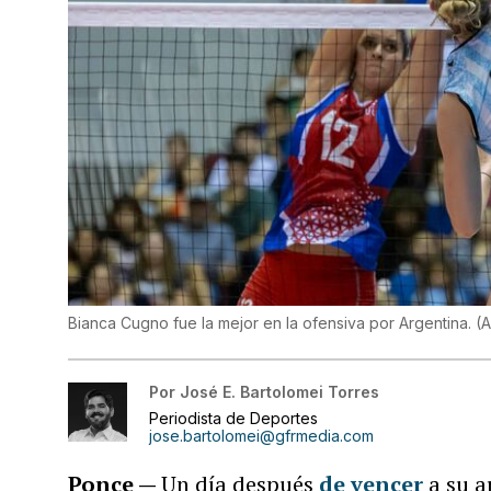
Bianca Cugno fue la mejor en la ofensiva por Argentina.
(
A
Por
José E. Bartolomei Torres
Periodista de Deportes
jose.bartolomei@gfrmedia.com
Ponce —
Un día después
de vencer
a su a