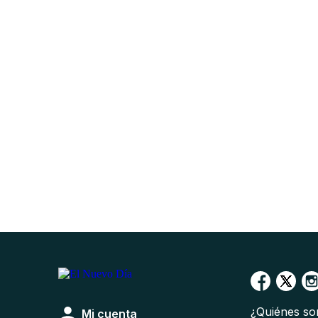
¿Quiénes s
Mi cuenta