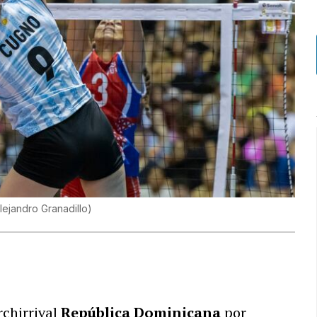
lejandro Granadillo
)
rchirrival
República Dominicana
por