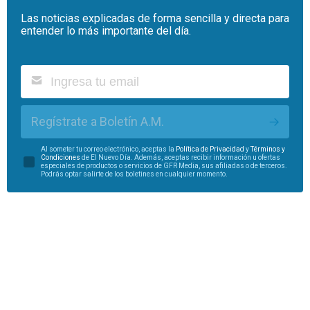
Las noticias explicadas de forma sencilla y directa para
entender lo más importante del día.
Regístrate a Boletín A.M.
Al someter tu correo electrónico, aceptas la
Política de Privacidad
y
Términos y
Condiciones
de El Nuevo Día. Además, aceptas recibir información u ofertas
especiales de productos o servicios de GFR Media, sus afiliadas o de terceros.
Podrás optar salirte de los boletines en cualquier momento.