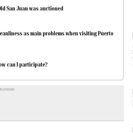
 Old San Juan was auctioned
cleanliness as main problems when visiting Puerto
ow can I participate?
BLICIDAD