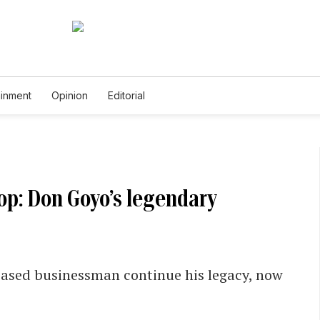
ainment
Opinion
Editorial
hop: Don Goyo’s legendary
eased businessman continue his legacy, now