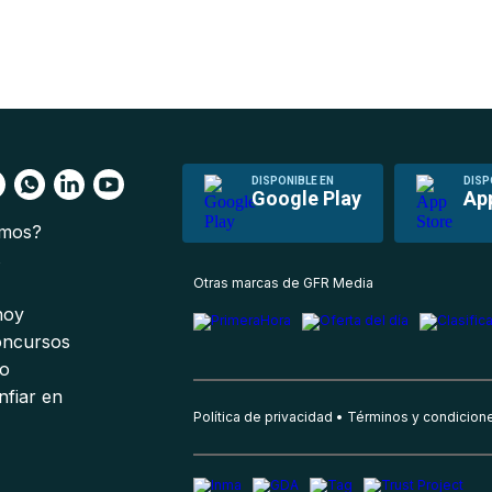
DISPONIBLE EN
DISP
Google Play
Ap
omos?
s
Otras marcas de GFR Media
 hoy
oncursos
io
nfiar en
Política de privacidad
Términos y condicion