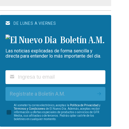
DE LUNES A VIERNES
Boletín A.M.
Las noticias explicadas de forma sencilla y
directa para entender lo más importante del día.
Regístrate a Boletín A.M.
Al someter tu correo electrónico, aceptas la
Política de Privacidad
y
Términos y Condiciones
de El Nuevo Día. Además, aceptas recibir
información u ofertas especiales de productos o servicios de GFR
Media, sus afiliadas o de terceros. Podrás optar salirte de los
boletines en cualquier momento.