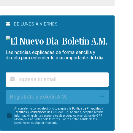
DE LUNES A VIERNES
Boletín A.M.
Las noticias explicadas de forma sencilla y
directa para entender lo más importante del día.
Regístrate a Boletín A.M.
Al someter tu correo electrónico, aceptas la
Política de Privacidad
y
Términos y Condiciones
de El Nuevo Día. Además, aceptas recibir
información u ofertas especiales de productos o servicios de GFR
Media, sus afiliadas o de terceros. Podrás optar salirte de los
boletines en cualquier momento.