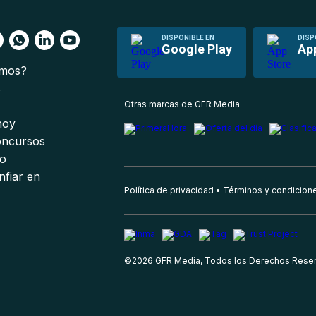
DISPONIBLE EN
DISP
Google Play
Ap
omos?
s
Otras marcas de GFR Media
 hoy
oncursos
io
nfiar en
Política de privacidad
Términos y condicion
©
2026
GFR Media, Todos los Derechos Rese