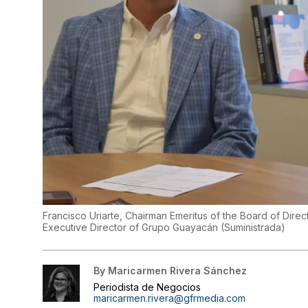
Francisco Uriarte, Chairman Emeritus of the Board of Dire
Executive Director of Grupo Guayacán
(
Suministrada
)
By
Maricarmen Rivera Sánchez
Periodista de Negocios
maricarmen.rivera@gfrmedia.com