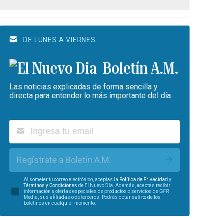
DE LUNES A VIERNES
Boletín A.M.
Las noticias explicadas de forma sencilla y
directa para entender lo más importante del día.
Regístrate a Boletín A.M.
Al someter tu correo electrónico, aceptas la
Política de Privacidad
y
Términos y Condiciones
de El Nuevo Día. Además, aceptas recibir
información u ofertas especiales de productos o servicios de GFR
Media, sus afiliadas o de terceros. Podrás optar salirte de los
boletines en cualquier momento.