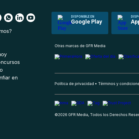
DISPONIBLE EN
DISP
Google Play
Ap
omos?
s
Otras marcas de GFR Media
 hoy
oncursos
io
nfiar en
Política de privacidad
Términos y condicion
©
2026
GFR Media, Todos los Derechos Rese