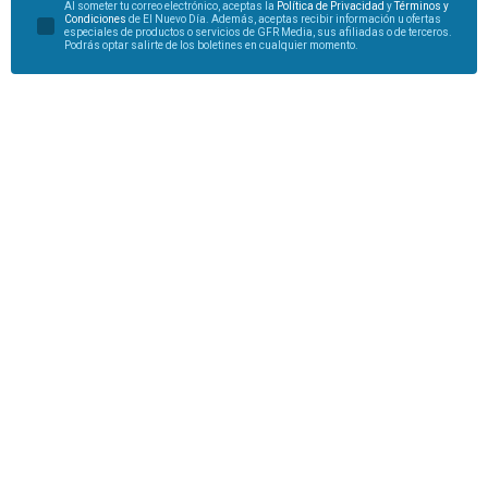
Al someter tu correo electrónico, aceptas la
Política de Privacidad
y
Términos y
Condiciones
de El Nuevo Día. Además, aceptas recibir información u ofertas
especiales de productos o servicios de GFR Media, sus afiliadas o de terceros.
Podrás optar salirte de los boletines en cualquier momento.