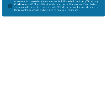
Al someter tu correo electrónico, aceptas la
Política de Privacidad
y
Términos y
Condiciones
de El Nuevo Día. Además, aceptas recibir información u ofertas
especiales de productos o servicios de GFR Media, sus afiliadas o de terceros.
Podrás optar salirte de los boletines en cualquier momento.