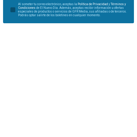
Al someter tu correo electrónico, aceptas la
Política de Privacidad
y
Términos y
Condiciones
de El Nuevo Día. Además, aceptas recibir información u ofertas
especiales de productos o servicios de GFR Media, sus afiliadas o de terceros.
Podrás optar salirte de los boletines en cualquier momento.