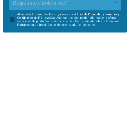
Regístrate a Boletín A.M.
Al someter tu correo electrónico, aceptas la
Política de Privacidad
y
Términos y
Condiciones
de El Nuevo Día. Además, aceptas recibir información u ofertas
especiales de productos o servicios de GFR Media, sus afiliadas o de terceros.
Podrás optar salirte de los boletines en cualquier momento.