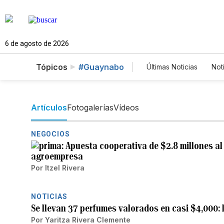
6 de agosto de 2026
Tópicos
#Guaynabo
Últimas Noticias
Not
Mundo
Estados
Vídeos
Fotos
Artículos
Fotogalerías
Vídeos
NEGOCIOS
Apuesta cooperativa de $2.8 millones al
agroempresa
Por
Itzel Rivera
NOTICIAS
Se llevan 37 perfumes valorados en casi $4,000: 
Por
Yaritza Rivera Clemente