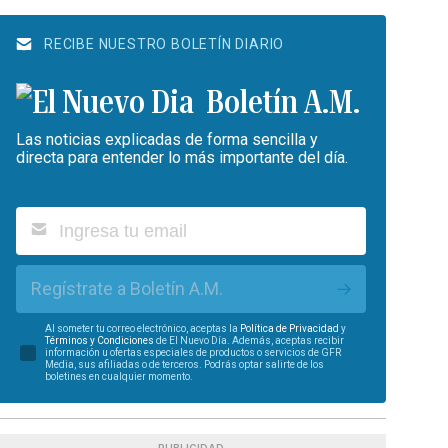
RECIBE NUESTRO BOLETÍN DIARIO
Boletín A.M.
Las noticias explicadas de forma sencilla y
directa para entender lo más importante del día.
Regístrate a Boletín A.M.
Al someter tu correo electrónico, aceptas la
Política de Privacidad
y
Términos y Condiciones
de El Nuevo Día. Además, aceptas recibir
información u ofertas especiales de productos o servicios de GFR
Media, sus afiliadas o de terceros. Podrás optar salirte de los
boletines en cualquier momento.