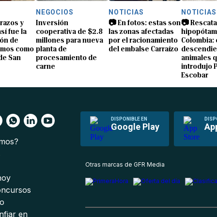
NEGOCIOS
NOTICIAS
NOTICIAS
brazos y
Inversión
📷 En fotos: estas son
📷 Rescata
sí fue la
cooperativa de $2.8
las zonas afectadas
hipopótam
ón de
millones para nueva
por el racionamiento
Colombia: 
amos como
planta de
del embalse Carraízo
descendie
de San
procesamiento de
animales 
carne
introdujo 
Escobar
DISPONIBLE EN
DISP
Google Play
Ap
omos?
s
Otras marcas de GFR Media
 hoy
oncursos
io
nfiar en