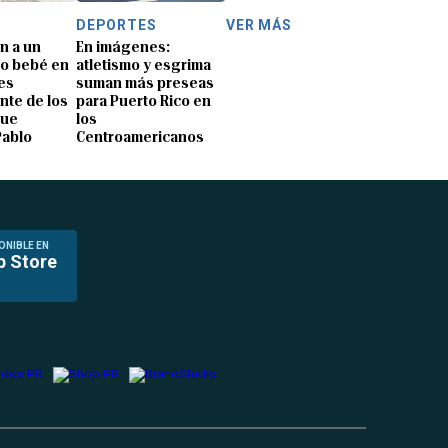
DEPORTES
VER MÁS
n a un
En imágenes:
o bebé en
atletismo y esgrima
es
suman más preseas
nte de los
para Puerto Rico en
que
los
Pablo
Centroamericanos
ONIBLE EN
p Store