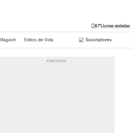
87°
Lluvias aisladas
Magacín
Estilos de Vida
Suscriptores
cnología
Juegos
Lotería
Especiales
PUBLICIDAD