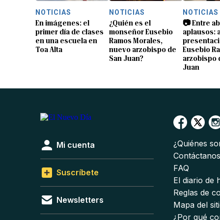
NOTICIAS
NOTICIAS
NOTICIAS
En imágenes: el
¿Quién es el
📷 Entre a
primer día de clases
monseñor Eusebio
aplausos: a
en una escuela en
Ramos Morales,
presentaci
Toa Alta
nuevo arzobispo de
Eusebio R
San Juan?
arzobispo 
Juan
¿Quiénes s
Mi cuenta
Contáctano
FAQ
Suscríbete
El diario de
Reglas de c
Newsletters
Mapa del sit
¿Por qué co