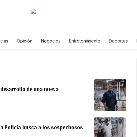
icias
Opinión
Negocios
Entretenimiento
Deportes
 Unidos
Ciencia y Ambiente
Gastronomía
De Viaje
Te
English
Podcasts
Horóscopos
Newsletters
Feriados
 desarrollo de una nueva
la Policía busca a los sospechosos