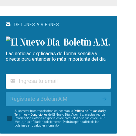
DE LUNES A VIERNES
Boletín A.M.
Las noticias explicadas de forma sencilla y
directa para entender lo más importante del día.
Regístrate a Boletín A.M.
Al someter tu correo electrónico, aceptas la
Política de Privacidad
y
Términos y Condiciones
de El Nuevo Día. Además, aceptas recibir
información u ofertas especiales de productos o servicios de GFR
Media, sus afiliadas o de terceros. Podrás optar salirte de los
boletines en cualquier momento.