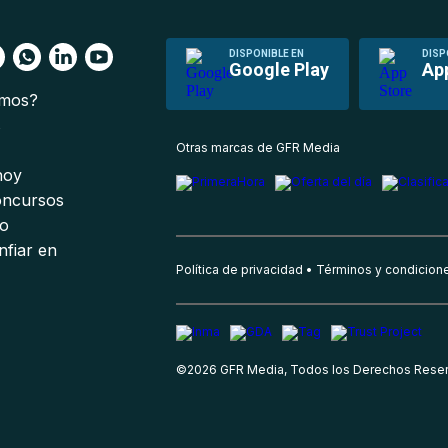
DISPONIBLE EN
DISP
Google Play
Ap
omos?
s
Otras marcas de GFR Media
 hoy
oncursos
io
nfiar en
Política de privacidad
Términos y condicion
©
2026
GFR Media, Todos los Derechos Rese