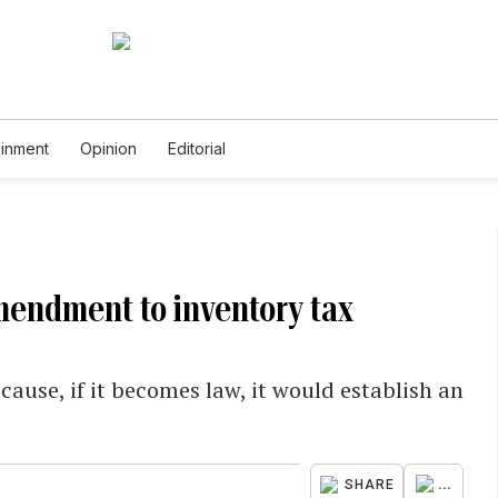
ainment
Opinion
Editorial
mendment to inventory tax
ecause, if it becomes law, it would establish an
...
SHARE