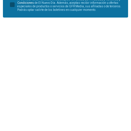
Condiciones
de El Nuevo Día. Además, aceptas recibir información u ofertas
especiales de productos o servicios de GFR Media, sus afiliadas o de terceros.
Podrás optar salirte de los boletines en cualquier momento.