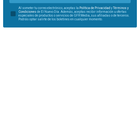
Al someter tu correo electrónico, aceptas la
Política de Privacidad
y
Términos y
Condiciones
de El Nuevo Día. Además, aceptas recibir información u ofertas
especiales de productos o servicios de GFR Media, sus afiliadas o de terceros.
Podrás optar salirte de los boletines en cualquier momento.