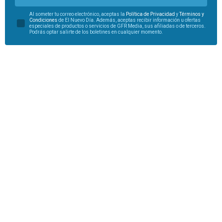
Al someter tu correo electrónico, aceptas la
Política de Privacidad
y
Términos y
Condiciones
de El Nuevo Día. Además, aceptas recibir información u ofertas
especiales de productos o servicios de GFR Media, sus afiliadas o de terceros.
Podrás optar salirte de los boletines en cualquier momento.