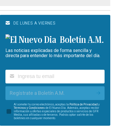
DE LUNES A VIERNES
Boletín A.M.
Las noticias explicadas de forma sencilla y
directa para entender lo más importante del día.
Regístrate a Boletín A.M.
Al someter tu correo electrónico, aceptas la
Política de Privacidad
y
Términos y Condiciones
de El Nuevo Día. Además, aceptas recibir
información u ofertas especiales de productos o servicios de GFR
Media, sus afiliadas o de terceros. Podrás optar salirte de los
boletines en cualquier momento.