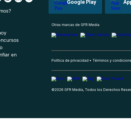
Google Play
Ap
omos?
s
Otras marcas de GFR Media
 hoy
oncursos
io
nfiar en
Política de privacidad
Términos y condicion
©
2026
GFR Media, Todos los Derechos Rese