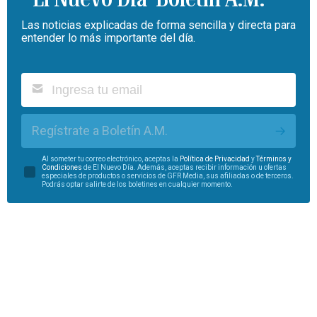
Las noticias explicadas de forma sencilla y directa para
entender lo más importante del día.
Regístrate a Boletín A.M.
Al someter tu correo electrónico, aceptas la
Política de Privacidad
y
Términos y
Condiciones
de El Nuevo Día. Además, aceptas recibir información u ofertas
especiales de productos o servicios de GFR Media, sus afiliadas o de terceros.
Podrás optar salirte de los boletines en cualquier momento.