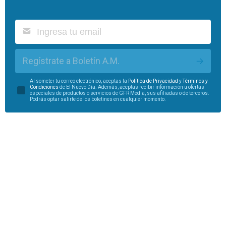
Regístrate a Boletín A.M.
Al someter tu correo electrónico, aceptas la
Política de Privacidad
y
Términos y
Condiciones
de El Nuevo Día. Además, aceptas recibir información u ofertas
especiales de productos o servicios de GFR Media, sus afiliadas o de terceros.
Podrás optar salirte de los boletines en cualquier momento.