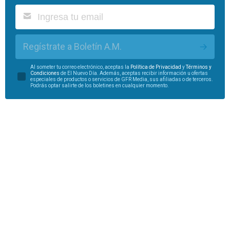
Regístrate a Boletín A.M.
Al someter tu correo electrónico, aceptas la
Política de Privacidad
y
Términos y
Condiciones
de El Nuevo Día. Además, aceptas recibir información u ofertas
especiales de productos o servicios de GFR Media, sus afiliadas o de terceros.
Podrás optar salirte de los boletines en cualquier momento.