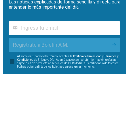
Las noticias explicadas de forma sencilla y directa para
entender lo más importante del día.
Regístrate a Boletín A.M.
Al someter tu correo electrónico, aceptas la
Política de Privacidad
y
Términos y
Condiciones
de El Nuevo Día. Además, aceptas recibir información u ofertas
especiales de productos o servicios de GFR Media, sus afiliadas o de terceros.
Podrás optar salirte de los boletines en cualquier momento.