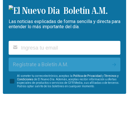
Boletín A.M.
Las noticias explicadas de forma sencilla y directa para
entender lo más importante del día.
Regístrate a Boletín A.M.
Al someter tu correo electrónico, aceptas la
Política de Privacidad
y
Términos y
Condiciones
de El Nuevo Día. Además, aceptas recibir información u ofertas
especiales de productos o servicios de GFR Media, sus afiliadas o de terceros.
Podrás optar salirte de los boletines en cualquier momento.