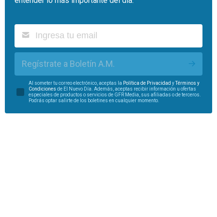
entender lo más importante del día.
Regístrate a Boletín A.M.
Al someter tu correo electrónico, aceptas la
Política de Privacidad
y
Términos y
Condiciones
de El Nuevo Día. Además, aceptas recibir información u ofertas
especiales de productos o servicios de GFR Media, sus afiliadas o de terceros.
Podrás optar salirte de los boletines en cualquier momento.