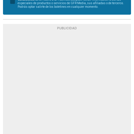
especiales de productos o servicios de GFR Media, sus afiliadas o de terceros.
Podrás optar salirte de los boletines en cualquier momento.
PUBLICIDAD