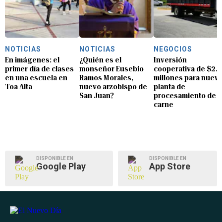
NOTICIAS
NOTICIAS
NEGOCIOS
En imágenes: el
¿Quién es el
Inversión
primer día de clases
monseñor Eusebio
cooperativa de $2.8
en una escuela en
Ramos Morales,
millones para nuev
Toa Alta
nuevo arzobispo de
planta de
San Juan?
procesamiento de
carne
DISPONIBLE EN
DISPONIBLE EN
Google Play
App Store