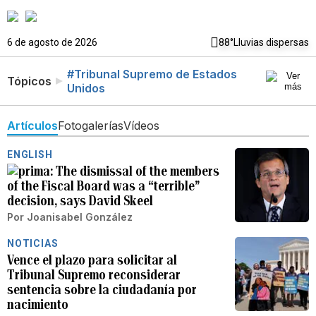
6 de agosto de 2026
88°
Lluvias dispersas
#Tribunal Supremo de Estados
Tópicos
Unidos
Artículos
Fotogalerías
Vídeos
ENGLISH
The dismissal of the members
of the Fiscal Board was a “terrible”
decision, says David Skeel
Por
Joanisabel González
NOTICIAS
Vence el plazo para solicitar al
Tribunal Supremo reconsiderar
sentencia sobre la ciudadanía por
nacimiento